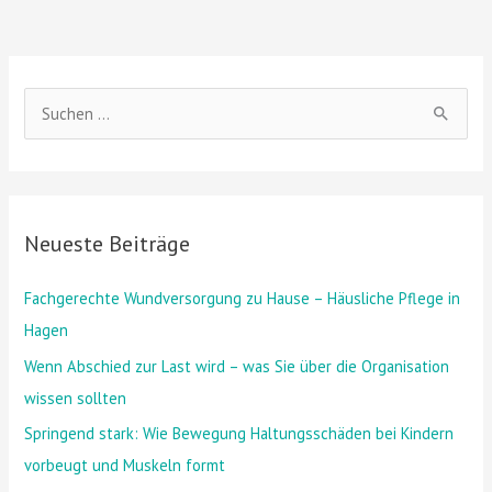
S
u
c
h
Neueste Beiträge
e
n
Fachgerechte Wundversorgung zu Hause – Häusliche Pflege in
n
Hagen
a
Wenn Abschied zur Last wird – was Sie über die Organisation
c
wissen sollten
h
Springend stark: Wie Bewegung Haltungsschäden bei Kindern
:
vorbeugt und Muskeln formt