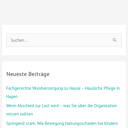
S
u
c
h
Neueste Beiträge
e
n
Fachgerechte Wundversorgung zu Hause – Häusliche Pflege in
n
Hagen
a
Wenn Abschied zur Last wird – was Sie über die Organisation
c
wissen sollten
h
Springend stark: Wie Bewegung Haltungsschäden bei Kindern
: