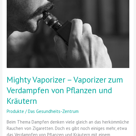
–
Vaporizer
zum
Verdampfen
von
Pflanzen
und
Kräutern
Mighty Vaporizer – Vaporizer zum
Verdampfen von Pflanzen und
Kräutern
Produkte
/
Das Gesundheits-Zentrum
Beim Thema Dampfen denken viele gleich an das herkömmliche
Rauchen von Zigaretten. Doch es gibt noch einiges mehr, etwa
das Verdampfen von Pflanzen und Kräutern mit einem