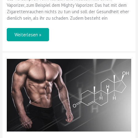
Vaporizer, zum Beispiel dem Mighty Vaporizer. Das hat mit dem
Zigarettenrauchen nichts zu tun und soll der Gesundheit eher
dienlich sein, als ihr zu schaden. Zudem besteht ein
Weiterlesen »
Das
gilt
es
bei
der
Einnahme
von
Poppers
zu
beachten