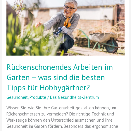
–
was
sind
die
besten
Tipps
für
Hobbygärtner?
Rückenschonendes Arbeiten im
Garten – was sind die besten
Tipps für Hobbygärtner?
Gesundheit
,
Produkte
/
Das Gesundheits-Zentrum
Wissen Sie, wie Sie Ihre Gartenarbeit gestalten können, um
Rückenschmerzen zu vermeiden? Die richtige Technik und
Werkzeuge können den Unterschied ausmachen und Ihre
Gesundheit im Garten fördern. Besonders das ergonomische