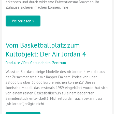
erkennen und durch wirksame Präventionsmaßnahmen Ihr
Zuhause sicherer machen können. Ihre
Weiterlesen »
Vom Basketballplatz zum
Vom
Basketballplatz
Kultobjekt: Der Air Jordan 4
zum
Kultobjekt:
Produkte
/
Das Gesundheits-Zentrum
Der
Air
Wussten Sie, dass einige Modelle des Air Jordan 4, wie die aus
Jordan
der Zusammenarbeit mit Rapper Eminem, Preise von über
4
28.000 bis über 30.000 Euro erreichen können1? Dieses
ikonische Modell, das erstmals 1989 eingeführt wurde, hat sich
von einem reinen Basketballschuh zu einem begehrten
Sammlerstück entwickelt1. Michael Jordan, auch bekannt als
„Air Jordan“, prägte nicht