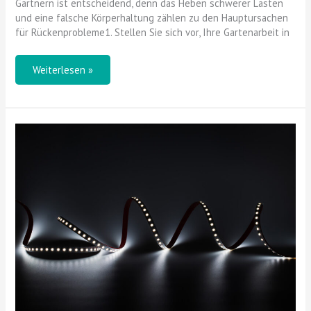
Gärtnern ist entscheidend, denn das Heben schwerer Lasten
und eine falsche Körperhaltung zählen zu den Hauptursachen
für Rückenprobleme1. Stellen Sie sich vor, Ihre Gartenarbeit in
Weiterlesen »
Wie
LED
Strips
ein
fantastisches
Lichtambiente
schaffen