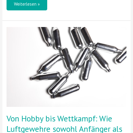
Weiterlesen »
Von
Hobby
bis
Wettkampf:
Wie
Luftgewehre
sowohl
Anfänger
als
auch
Profis
begeistern
Von Hobby bis Wettkampf: Wie
Luftgewehre sowohl Anfänger als