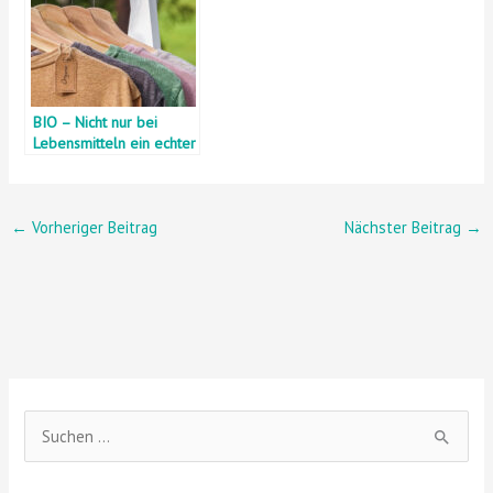
BIO – Nicht nur bei
Lebensmitteln ein echter
Trend!
←
Vorheriger Beitrag
Nächster Beitrag
→
S
u