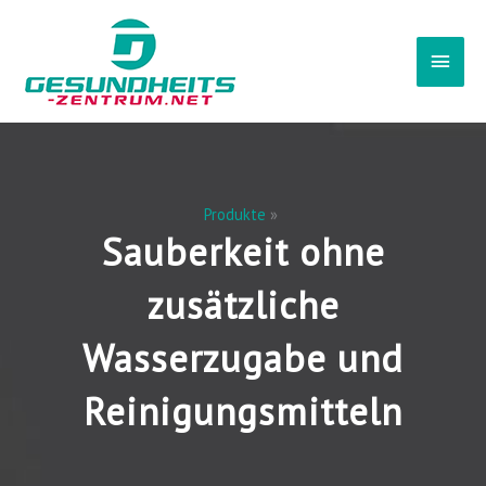
Zum
Haup
Inhalt
springen
Produkte
Sauberkeit ohne
zusätzliche
Wasserzugabe und
Reinigungsmitteln