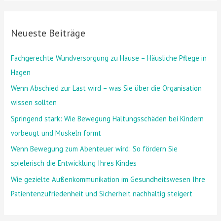
c
h
Neueste Beiträge
e
n
Fachgerechte Wundversorgung zu Hause – Häusliche Pflege in
n
Hagen
a
Wenn Abschied zur Last wird – was Sie über die Organisation
c
wissen sollten
h
Springend stark: Wie Bewegung Haltungsschäden bei Kindern
:
vorbeugt und Muskeln formt
Wenn Bewegung zum Abenteuer wird: So fördern Sie
spielerisch die Entwicklung Ihres Kindes
Wie gezielte Außenkommunikation im Gesundheitswesen Ihre
Patientenzufriedenheit und Sicherheit nachhaltig steigert