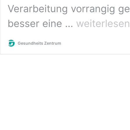
Verarbeitung vorrangig ge
Ihr
besser eine …
weiterlesen
eigener
Wellnessbereich
Gesundheits Zentrum